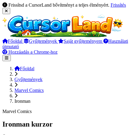
Frissítsd a CursorLand bővítményt a teljes élményért.
Frissítés
Főoldal
Gyűjtemények
Saját gyűjteményem
Használati
útmutató
Hozzáadás a Chrome-hoz
Főoldal
Gyűjtemények
Marvel Comics
Ironman
Marvel Comics
Ironman kurzor