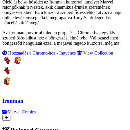
Öleld át belső hősödet az Ironman kurzorral, amelyet Marvel
rajongóknak terveztek, akik dinamikus érintést szeretnének
böngészésükben. Ez a kurzor a szuperhős esztétikát ötvözi a napi
online tevékenységekkel, megragadva Tony Stark legendás
páncéljának lényegét.
Az Ironman kurzorral minden görgetés a Chrome-ban egy kis
szuperhősös stílust hoz a böngészési élménybe. Változtasd meg
böngésződ hangulatát ezzel a magával ragadó kurzorral még ma!
Hozzáadás a Chrome-hoz - Ingyenes
View Collection
Ironman
Marvel Comics