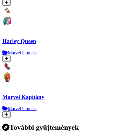
Harley Quееn
Marvel Comics
Marvel Kapitány
Marvel Comics
További gyűjtemények