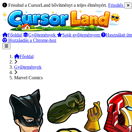
Frissítsd a CursorLand bővítményt a teljes élményért.
Frissítés
Főoldal
Gyűjtemények
Saját gyűjteményem
Használati út
Hozzáadás a Chrome-hoz
Főoldal
Gyűjtemények
Marvel Comics