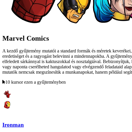
Marvel Comics
A kezdő gyűjtemény mutatói a standard formák és méretek keverékei, v
eredetiséget és a ragyogást belevinni a mindennapokba. A gyűjtemény 
elfeledett sárkánnyal is kaktuszokkal és nosztalgiával. Bebizonyítjuk,
vagy naponta cserélheted hangulatod vagy elvégzendő feladataid alapj
mutatók nemcsak megszínesítik a munkanapokat, hanem például segítene
10 kursor ezen a gyűjteményben
Ironman