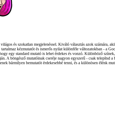
ilágos és szokatlan megjelenéssel. Kiváló választás azok számára, akik
tartalmaz kézmutatót és ismerős nyilat különféle változatokban - a Goo
 hogy egy standard mutató is lehet érdekes és vonzó. Különböző színek, 
án. A böngésző mutatóinak cseréje nagyon egyszerű - csak telepítsd a b
k bármilyen bemutatót érdekesebbé tenni, és a különösen élénk mutatók