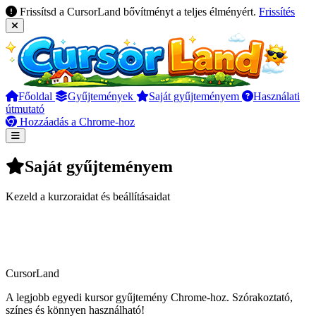
Frissítsd a CursorLand bővítményt a teljes élményért.
Frissítés
Főoldal
Gyűjtemények
Saját gyűjteményem
Használati
útmutató
Hozzáadás a Chrome-hoz
Saját gyűjteményem
Kezeld a kurzoraidat és beállításaidat
CursorLand
A legjobb egyedi kursor gyűjtemény Chrome-hoz. Szórakoztató,
színes és könnyen használható!