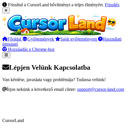
Frissítsd a CursorLand bővítményt a teljes élményért.
Frissítés
Főoldal
Gyűjtemények
Saját gyűjteményem
Használati
útmutató
Hozzáadás a Chrome-hoz
Lépjen Velünk Kapcsolatba
Van kérdése, javaslata vagy problémája? Tudassa velünk!
Írjon nekünk a következő email címre:
support@cursor-land.com
CursorLand