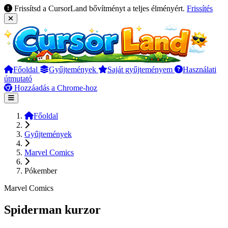
Frissítsd a CursorLand bővítményt a teljes élményért.
Frissítés
Főoldal
Gyűjtemények
Saját gyűjteményem
Használati
útmutató
Hozzáadás a Chrome-hoz
Főoldal
Gyűjtemények
Marvel Comics
Pókember
Marvel Comics
Spiderman kurzor