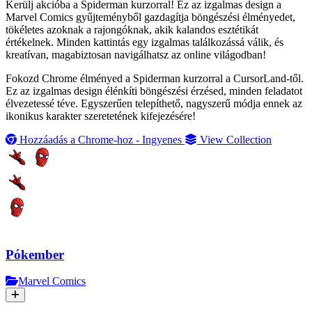
Kerülj akcióba a Spiderman kurzorral! Ez az izgalmas design a
Marvel Comics gyűjteményből gazdagítja böngészési élményedet,
tökéletes azoknak a rajongóknak, akik kalandos esztétikát
értékelnek. Minden kattintás egy izgalmas találkozássá válik, és
kreatívan, magabiztosan navigálhatsz az online világodban!
Fokozd Chrome élményed a Spiderman kurzorral a CursorLand-től.
Ez az izgalmas design élénkíti böngészési érzésed, minden feladatot
élvezetessé téve. Egyszerűen telepíthető, nagyszerű módja ennek az
ikonikus karakter szeretetének kifejezésére!
Hozzáadás a Chrome-hoz - Ingyenes
View Collection
Pókember
Marvel Comics