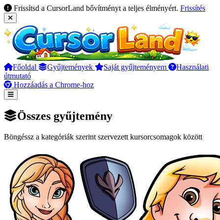
Frissítsd a CursorLand bővítményt a teljes élményért.
Frissítés
Főoldal
Gyűjtemények
Saját gyűjteményem
Használati
útmutató
Hozzáadás a Chrome-hoz
Összes gyűjtemény
Böngéssz a kategóriák szerint szervezett kursorcsomagok között