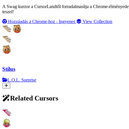
A Swag kurzor a CursorLandtől forradalmasítja a Chrome-élményedet, e
teszel!
Hozzáadás a Chrome-hoz - Ingyenes
View Collection
Stílus
L.O.L. Surprise
Related Cursors