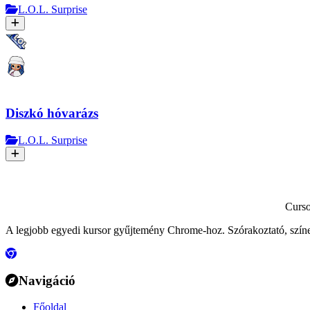
L.O.L. Surprise
Diszkó hóvarázs
L.O.L. Surprise
Curs
A legjobb egyedi kursor gyűjtemény Chrome-hoz. Szórakoztató, szín
Navigáció
Főoldal