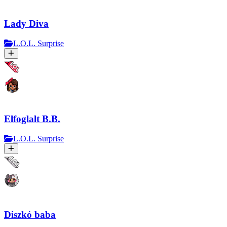
Lady Diva
L.O.L. Surprise
Elfoglalt B.B.
L.O.L. Surprise
Diszkó baba