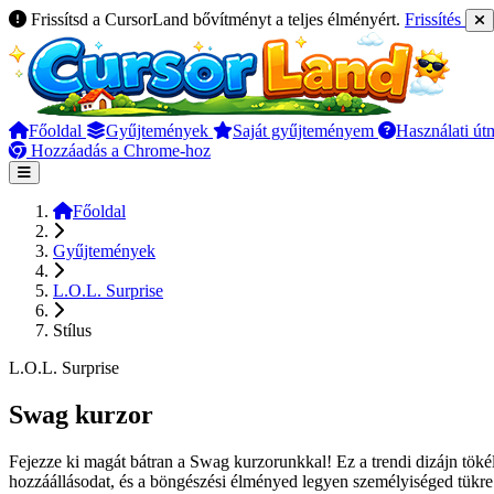
Frissítsd a CursorLand bővítményt a teljes élményért.
Frissítés
Főoldal
Gyűjtemények
Saját gyűjteményem
Használati út
Hozzáadás a Chrome-hoz
Főoldal
Gyűjtemények
L.O.L. Surprise
Stílus
L.O.L. Surprise
Swag kurzor
Fejezze ki magát bátran a Swag kurzorunkkal! Ez a trendi dizájn töké
hozzáállásodat, és a böngészési élményed legyen személyiséged tükre