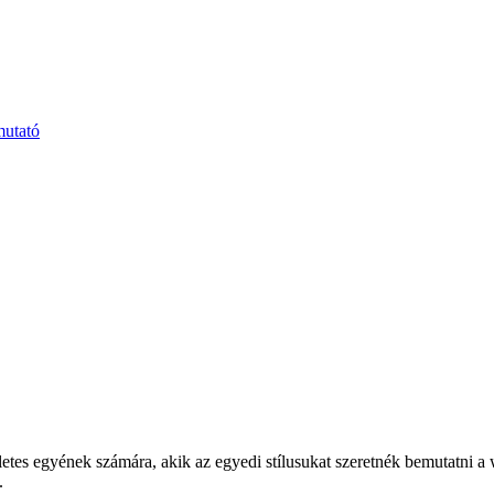
mutató
letes egyének számára, akik az egyedi stílusukat szeretnék bemutatni 
.