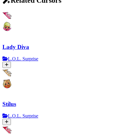
Related Cursors
Lady Diva
L.O.L. Surprise
Stílus
L.O.L. Surprise