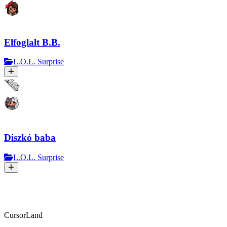
Elfoglalt B.B.
L.O.L. Surprise
Diszkó baba
L.O.L. Surprise
CursorLand