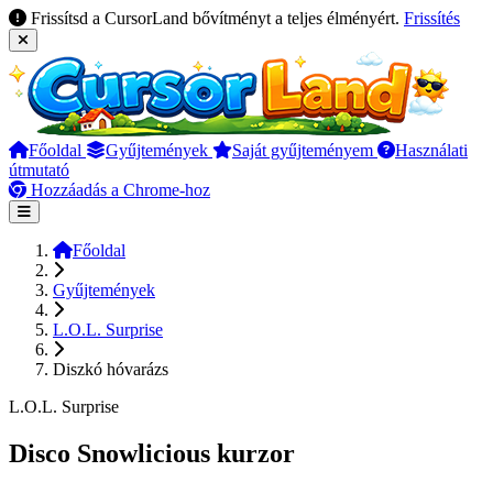
Frissítsd a CursorLand bővítményt a teljes élményért.
Frissítés
Főoldal
Gyűjtemények
Saját gyűjteményem
Használati
útmutató
Hozzáadás a Chrome-hoz
Főoldal
Gyűjtemények
L.O.L. Surprise
Diszkó hóvarázs
L.O.L. Surprise
Disco Snowlicious kurzor