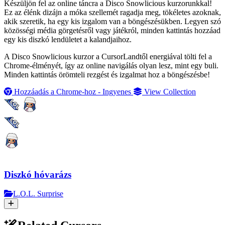
Készüljön fel az online táncra a Disco Snowlicious kurzorunkkal!
Ez az élénk dizájn a móka szellemét ragadja meg, tökéletes azoknak,
akik szeretik, ha egy kis izgalom van a böngészésükben. Legyen szó
közösségi média görgetésről vagy játékról, minden kattintás hozzáad
egy kis diszkó lendületet a kalandjaihoz.
A Disco Snowlicious kurzor a CursorLandtől energiával tölti fel a
Chrome-élményét, így az online navigálás olyan lesz, mint egy buli.
Minden kattintás örömteli rezgést és izgalmat hoz a böngészésbe!
Hozzáadás a Chrome-hoz - Ingyenes
View Collection
Diszkó hóvarázs
L.O.L. Surprise