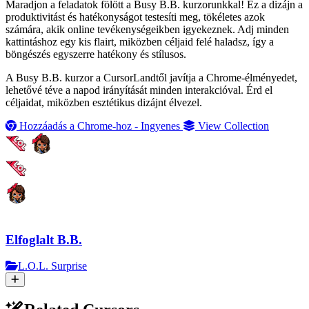
Maradjon a feladatok fölött a Busy B.B. kurzorunkkal! Ez a dizájn a
produktivitást és hatékonyságot testesíti meg, tökéletes azok
számára, akik online tevékenységeikben igyekeznek. Adj minden
kattintáshoz egy kis flairt, miközben céljaid felé haladsz, így a
böngészés egyszerre hatékony és stílusos.
A Busy B.B. kurzor a CursorLandtől javítja a Chrome-élményedet,
lehetővé téve a napod irányítását minden interakcióval. Érd el
céljaidat, miközben esztétikus dizájnt élvezel.
Hozzáadás a Chrome-hoz - Ingyenes
View Collection
Elfoglalt B.B.
L.O.L. Surprise