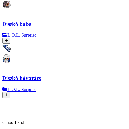
Diszkó baba
L.O.L. Surprise
Diszkó hóvarázs
L.O.L. Surprise
CursorLand