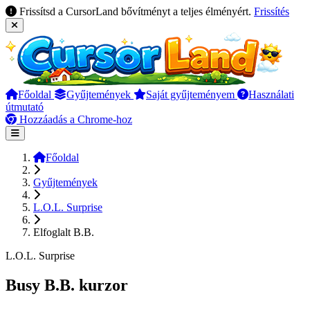
Frissítsd a CursorLand bővítményt a teljes élményért.
Frissítés
Főoldal
Gyűjtemények
Saját gyűjteményem
Használati
útmutató
Hozzáadás a Chrome-hoz
Főoldal
Gyűjtemények
L.O.L. Surprise
Elfoglalt B.B.
L.O.L. Surprise
Busy B.B. kurzor