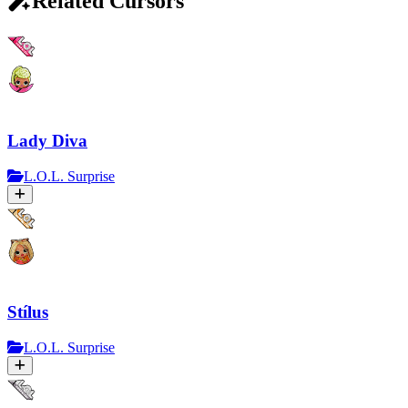
Related Cursors
Lady Diva
L.O.L. Surprise
Stílus
L.O.L. Surprise