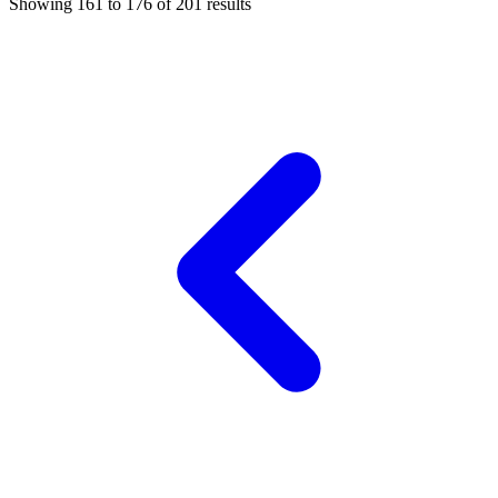
Showing
161
to
176
of
201
results