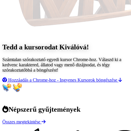
Tedd a kursorodat
Kiválóvá!
Számtalan szórakoztató egyedi kursor Chrome-hoz. Válaszd ki a
kedvenc karaktered, állatod vagy menő dizájnodat, és tégy
szórakoztatóbbá a böngészést!
Hozzáadás a Chrome-hoz - Ingyenes
Kursorok böngészése
Népszerű gyűjtemények
Összes megtekintése