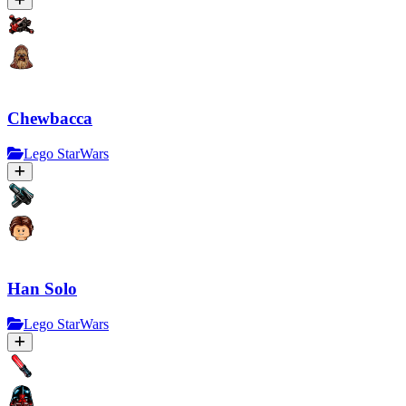
Chewbacca
Lego StarWars
Han Solo
Lego StarWars