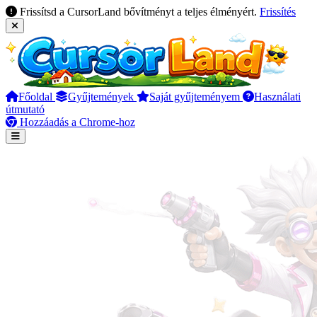
Frissítsd a CursorLand bővítményt a teljes élményért.
Frissítés
Főoldal
Gyűjtemények
Saját gyűjteményem
Használati
útmutató
Hozzáadás a Chrome-hoz