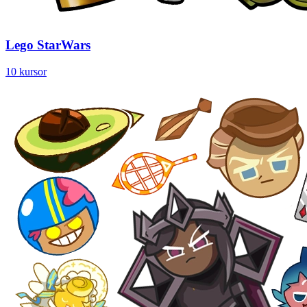
Lego StarWars
10 kursor