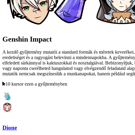
Genshin Impact
A kezdő gyűjtemény mutatói a standard formák és méretek keverékei, v
eredetiséget és a ragyogást belevinni a mindennapokba. A gyűjtemény 
elfeledett sárkánnyal is kaktuszokkal és nosztalgiával. Bebizonyítjuk,
vagy naponta cserélheted hangulatod vagy elvégzendő feladataid alapj
mutatók nemcsak megszínesítik a munkanapokat, hanem például segítene
10 kursor ezen a gyűjteményben
Dione