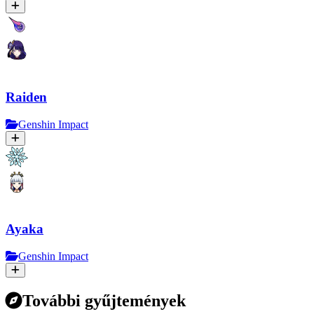
Raiden
Genshin Impact
Ayaka
Genshin Impact
További gyűjtemények