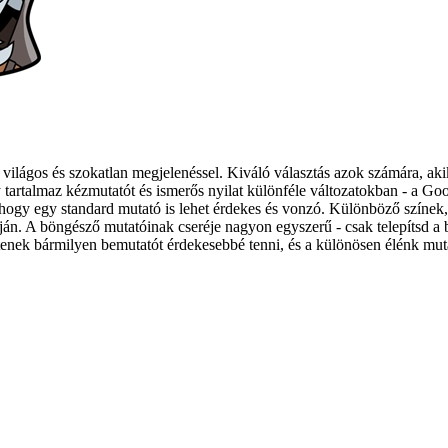
ilágos és szokatlan megjelenéssel. Kiváló választás azok számára, akik
tartalmaz kézmutatót és ismerős nyilat különféle változatokban - a Goo
 hogy egy standard mutató is lehet érdekes és vonzó. Különböző színek, 
án. A böngésző mutatóinak cseréje nagyon egyszerű - csak telepítsd a b
k bármilyen bemutatót érdekesebbé tenni, és a különösen élénk mutatók