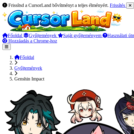
Frissítsd a CursorLand bővítményt a teljes élményért.
Frissítés
Főoldal
Gyűjtemények
Saját gyűjteményem
Használati út
Hozzáadás a Chrome-hoz
Főoldal
Gyűjtemények
Genshin Impact