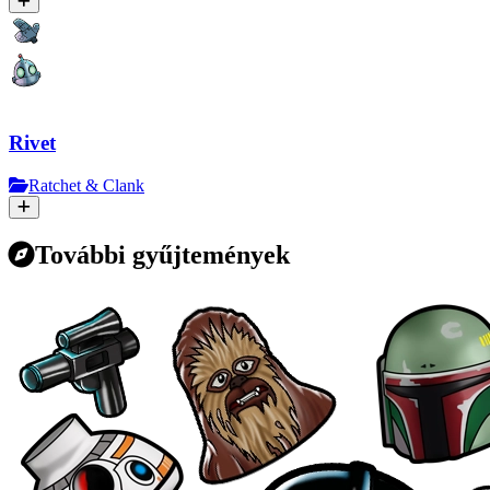
Rivet
Ratchet & Clank
További gyűjtemények