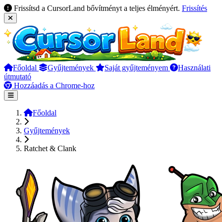
Frissítsd a CursorLand bővítményt a teljes élményért.
Frissítés
Főoldal
Gyűjtemények
Saját gyűjteményem
Használati
útmutató
Hozzáadás a Chrome-hoz
Főoldal
Gyűjtemények
Ratchet & Clank