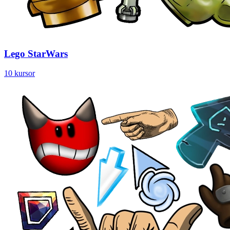
Lego StarWars
10 kursor