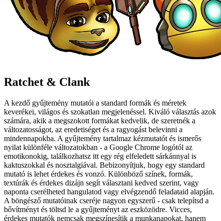
Ratchet & Clank
A kezdő gyűjtemény mutatói a standard formák és méretek
keverékei, világos és szokatlan megjelenéssel. Kiváló választás azok
számára, akik a megszokott formákat kedvelik, de szeretnék a
változatosságot, az eredetiséget és a ragyogást belevinni a
mindennapokba. A gyűjtemény tartalmaz kézmutatót és ismerős
nyilat különféle változatokban - a Google Chrome logótól az
emotikonokig, találkozhatsz itt egy rég elfeledett sárkánnyal is
kaktuszokkal és nosztalgiával. Bebizonyítjuk, hogy egy standard
mutató is lehet érdekes és vonzó. Különböző színek, formák,
textúrák és érdekes dizájn segít választani kedved szerint, vagy
naponta cserélheted hangulatod vagy elvégzendő feladataid alapján.
A böngésző mutatóinak cseréje nagyon egyszerű - csak telepítsd a
bővítményt és töltsd le a gyűjteményt az eszközödre. Vicces,
érdekes mutatók nemcsak megszínesítik a munkanapokat, hanem