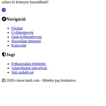
színes és könnyen használható!
Navigáció
Főoldal
Gyűjtemények
Saját gyűjteményem
Használati útmutató
Kapcsolat
Jogi
Felhasználási feltételek
Adatvédelmi irányelvek
Süti szabályzat
2026 cursor-land.com - Minden jog fenntartva.