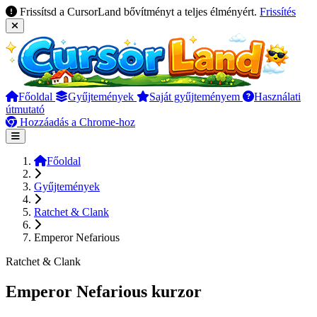
Frissítsd a CursorLand bővítményt a teljes élményért.
Frissítés
Főoldal
Gyűjtemények
Saját gyűjteményem
Használati
útmutató
Hozzáadás a Chrome-hoz
Főoldal
Gyűjtemények
Ratchet & Clank
Emperor Nefarious
Ratchet & Clank
Emperor Nefarious kurzor