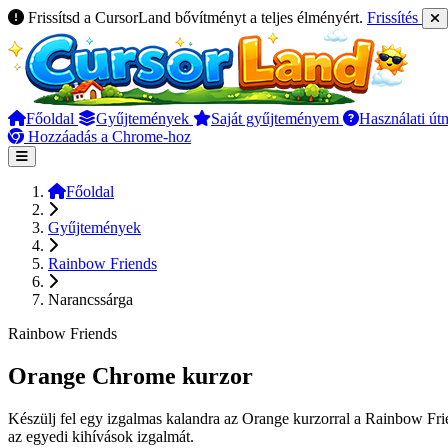
Frissítsd a CursorLand bővítményt a teljes élményért.
Frissítés
Főoldal
Gyűjtemények
Saját gyűjteményem
Használati út
Hozzáadás a Chrome-hoz
Főoldal
Gyűjtemények
Rainbow Friends
Narancssárga
Rainbow Friends
Orange Chrome kurzor
Készülj fel egy izgalmas kalandra az Orange kurzorral a Rainbow Frie
az egyedi kihívások izgalmát.