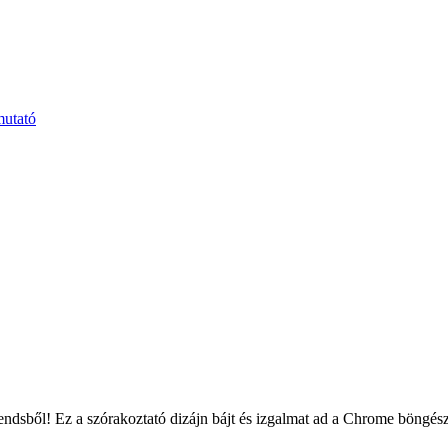
mutató
ndsből! Ez a szórakoztató dizájn bájt és izgalmat ad a Chrome böngészé