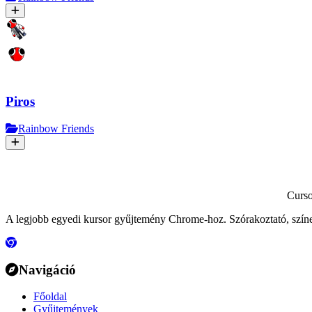
Piros
Rainbow Friends
Curs
A legjobb egyedi kursor gyűjtemény Chrome-hoz. Szórakoztató, szín
Navigáció
Főoldal
Gyűjtemények