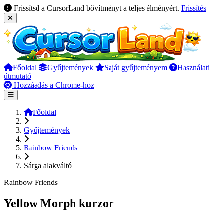
Frissítsd a CursorLand bővítményt a teljes élményért.
Frissítés
Főoldal
Gyűjtemények
Saját gyűjteményem
Használati
útmutató
Hozzáadás a Chrome-hoz
Főoldal
Gyűjtemények
Rainbow Friends
Sárga alakváltó
Rainbow Friends
Yellow Morph kurzor