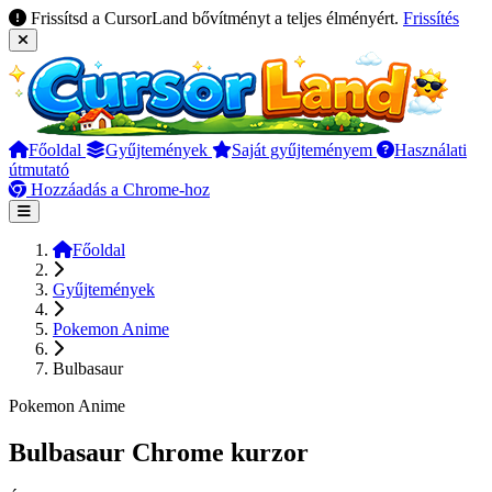
Frissítsd a CursorLand bővítményt a teljes élményért.
Frissítés
Főoldal
Gyűjtemények
Saját gyűjteményem
Használati
útmutató
Hozzáadás a Chrome-hoz
Főoldal
Gyűjtemények
Pokemon Anime
Bulbasaur
Pokemon Anime
Bulbasaur Chrome kurzor