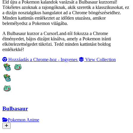
Éld újra a Pokemon kalandok varázsát a Bulbasaur kurzorral!
Tökéletes azoknak a rajongóknak, akik szeretik a klasszikusokat, ez
a dizájn nosztalgikus hangulatot ad a Chrome böngészéseidhez.
Minden kattintás emlékeztet az időtlen utazásra, amikor
belemélyedsz a Pokemon világába.
A Bulbasaur kurzor a CursorLand-tól fokozza a Chrome
élményedet, bájos dizájnt kínálva, amely a Pokemon iránti
elkötelezettségedet tükrözi. Tedd minden kattintást boldog
emlékekké!
Hozzáadás a Chrome-hoz - Ingyenes
View Collection
Bulbasaur
Pokemon Anime