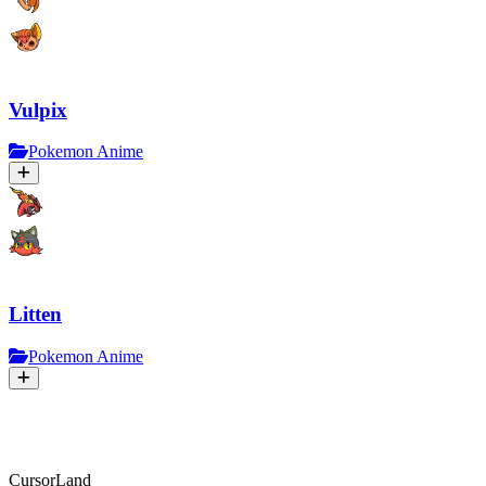
Vulpix
Pokemon Anime
Litten
Pokemon Anime
CursorLand