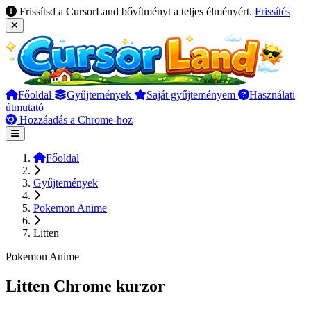
Frissítsd a CursorLand bővítményt a teljes élményért.
Frissítés
Főoldal
Gyűjtemények
Saját gyűjteményem
Használati
útmutató
Hozzáadás a Chrome-hoz
Főoldal
Gyűjtemények
Pokemon Anime
Litten
Pokemon Anime
Litten Chrome kurzor