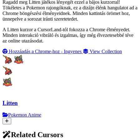
Ragadd meg Litten játékos lényegét ezzel a bájos kurzorral!
Tökéletes a Pokemon rajongóknak, ez a dizájn élénk hangulatot ad a
Chrome böngészési élményeidnek. Minden kattintás örömet hoz,
ünnepelve a sorozat iránti szeretetedet.
A Litten kurzor a CursorLand-tól fokozza a Chrome élményedet.
Minden interakció vibráló és izgalmas, így még élvezetesebbé téve
az online utazásodat.
Hozzáadás a Chrome-hoz - Ingyenes
View Collection
Litten
Pokemon Anime
Related Cursors