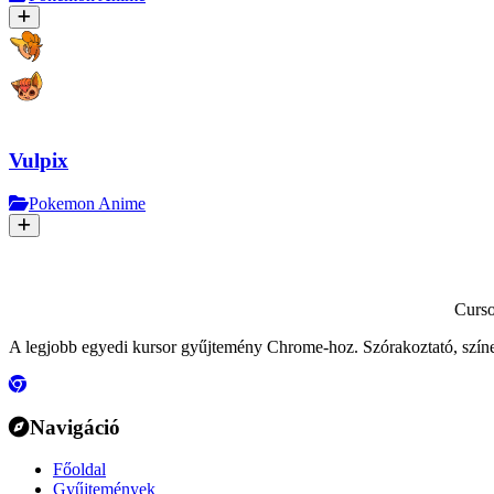
Vulpix
Pokemon Anime
Curs
A legjobb egyedi kursor gyűjtemény Chrome-hoz. Szórakoztató, szín
Navigáció
Főoldal
Gyűjtemények