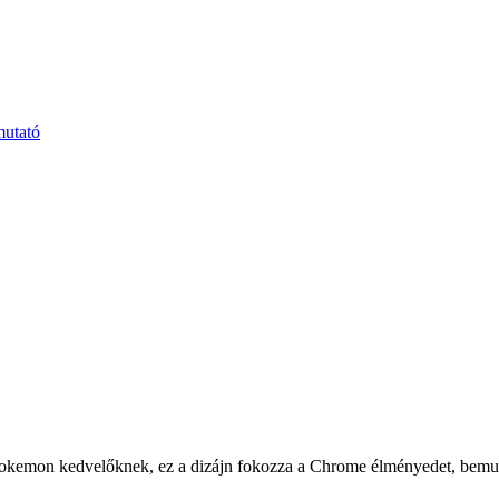
mutató
Pokemon kedvelőknek, ez a dizájn fokozza a Chrome élményedet, bemutatv