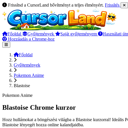
Frissítsd a CursorLand bővítményt a teljes élményért.
Frissítés
Főoldal
Gyűjtemények
Saját gyűjteményem
Használati út
Hozzáadás a Chrome-hoz
Főoldal
Gyűjtemények
Pokemon Anime
Blastoise
Pokemon Anime
Blastoise Chrome kurzor
Hozz hullámokat a böngészési világba a Blastoise kurzorral! Ideális 
Blastoise lényegét hozza online kalandjaidba.