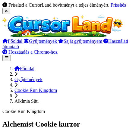
Frissítsd a CursorLand bővítményt a teljes élményért.
Frissítés
Főoldal
Gyűjtemények
Saját gyűjteményem
Használati
útmutató
Hozzáadás a Chrome-hoz
Főoldal
Gyűjtemények
Cookie Run Kingdom
Alkímia Süti
Cookie Run Kingdom
Alchemist Cookie kurzor