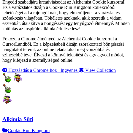
Engedd szabadjára kreativitásodat az Alchemist Cookie kurzorral!
Ez a varázslatos dizájn a Cookie Run Kingdom kollekcióból
lehetőséget ad a rajongóknak, hogy elmerüljenek a varázslat és
szórakozás világában. Tökéletes azoknak, akik szeretik a vidám
esztétikát, átalakítva a böngészést egy lenyűgöző élménnyé. Minden
kattintás az inspiráló alkímia érintése lesz!
Fokozd a Chrome élményed az Alchemist Cookie kurzorral a
CursorLandből. Ez a képzeletbeli dizájn szórakoztató böngészési
hangulatot teremt, az online feladatokat még vonzóbbá és
színesebbé téve. Élvezd a könnyű telepítést és egy egyedi módot,
hogy kifejezd a személyiséged online!
Hozzáadás a Chrome-hoz - Ingyenes
View Collection
Alkímia Süti
Cookie Run Kingdom