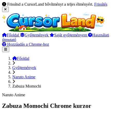
Frissítsd a CursorLand bővítményt a teljes élményért.
Frissítés
Főoldal
Gyűjtemények
Saját gyűjteményem
Használati
útmutató
Hozzáadás a Chrome-hoz
Főoldal
Gyűjtemények
Naruto Anime
Zabuza Momochi
Naruto Anime
Zabuza Momochi Chrome kurzor