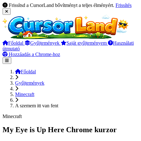
Frissítsd a CursorLand bővítményt a teljes élményért.
Frissítés
Főoldal
Gyűjtemények
Saját gyűjteményem
Használati
útmutató
Hozzáadás a Chrome-hoz
Főoldal
Gyűjtemények
Minecraft
A szemem itt van fent
Minecraft
My Eye is Up Here Chrome kurzor