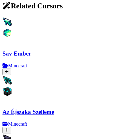
Related Cursors
Sav Ember
Minecraft
Az Éjszaka Szelleme
Minecraft