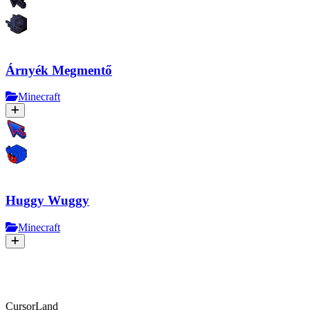
Árnyék Megmentő
Minecraft
Huggy Wuggy
Minecraft
CursorLand