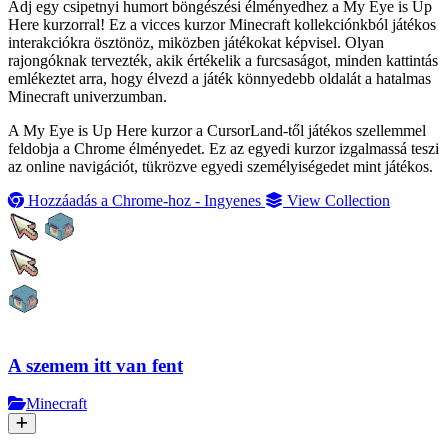
Adj egy csipetnyi humort böngészési élményedhez a My Eye is Up
Here kurzorral! Ez a vicces kurzor Minecraft kollekciónkból játékos
interakciókra ösztönöz, miközben játékokat képvisel. Olyan
rajongóknak tervezték, akik értékelik a furcsaságot, minden kattintás
emlékeztet arra, hogy élvezd a játék könnyedebb oldalát a hatalmas
Minecraft univerzumban.
A My Eye is Up Here kurzor a CursorLand-től játékos szellemmel
feldobja a Chrome élményedet. Ez az egyedi kurzor izgalmassá teszi
az online navigációt, tükrözve egyedi személyiségedet mint játékos.
Hozzáadás a Chrome-hoz - Ingyenes
View Collection
A szemem itt van fent
Minecraft