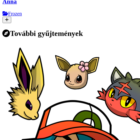
Anna
Frozen
További gyűjtemények