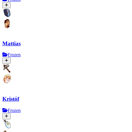
Mattias
Frozen
Kristóf
Frozen