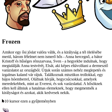
Frozen
Amikor egy ősi jóslat valóra válik, és a királyság a tél ölelésébe
merül, három félelmet nem ismerő hős - Anna hercegnő, a bátor
Kristoff és hűséges rénszarvasa, Sven - a hegyekbe indulnak, hogy
megtalálják Anna testvérét, Elsát, aki képes eltávolítani a dermesztő
varázslatot az országból. Útjuk során számos nehéz meglepetés és
izgalmas kaland vár rájuk. Találkoznak misztikus trollokkal, egy
bájos hóemberrel, Oláfnak hívják, hegycsúcsokkal, amelyek
meredekebbek, mint az Everest, és sok varázslattal. A hősöknek
ellen kell állniuk a hatalmas elemeknek, hogy megmentsék a
királyságot és azokat, akik kedvesek nekik.
10 kursor ezen a gyűjteményben