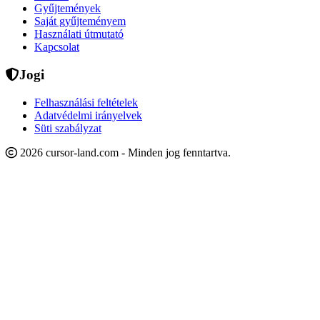
Gyűjtemények
Saját gyűjteményem
Használati útmutató
Kapcsolat
Jogi
Felhasználási feltételek
Adatvédelmi irányelvek
Süti szabályzat
2026 cursor-land.com - Minden jog fenntartva.