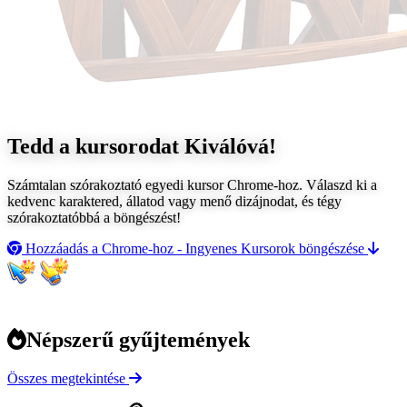
Tedd a kursorodat
Kiválóvá!
Számtalan szórakoztató egyedi kursor Chrome-hoz. Válaszd ki a
kedvenc karaktered, állatod vagy menő dizájnodat, és tégy
szórakoztatóbbá a böngészést!
Hozzáadás a Chrome-hoz - Ingyenes
Kursorok böngészése
Népszerű gyűjtemények
Összes megtekintése