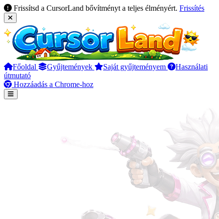
Frissítsd a CursorLand bővítményt a teljes élményért.
Frissítés
Főoldal
Gyűjtemények
Saját gyűjteményem
Használati
útmutató
Hozzáadás a Chrome-hoz