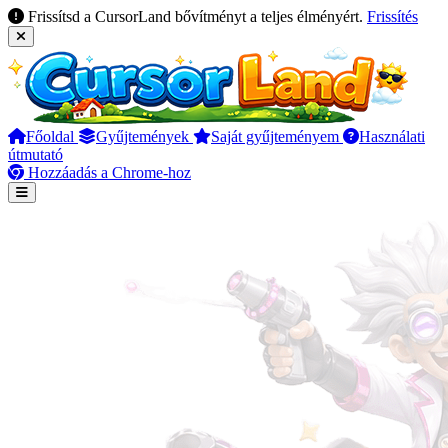
Frissítsd a CursorLand bővítményt a teljes élményért.
Frissítés
Főoldal
Gyűjtemények
Saját gyűjteményem
Használati
útmutató
Hozzáadás a Chrome-hoz