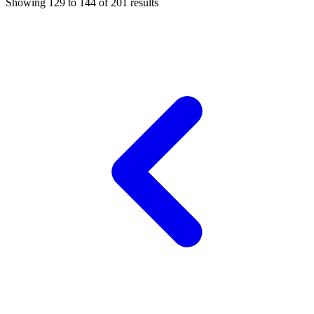
Showing
129
to
144
of
201
results