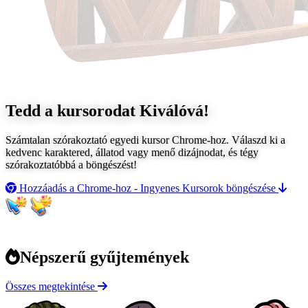
Tedd a kursorodat
Kiválóvá!
Számtalan szórakoztató egyedi kursor Chrome-hoz. Válaszd ki a
kedvenc karaktered, állatod vagy menő dizájnodat, és tégy
szórakoztatóbbá a böngészést!
Hozzáadás a Chrome-hoz - Ingyenes
Kursorok böngészése
Népszerű gyűjtemények
Összes megtekintése