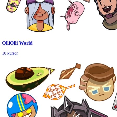
OlliOlli World
10 kursor