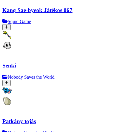
Kang Sae-byeok Játékos 067
Squid Game
Senki
Nobody Saves the World
Patkány tojás