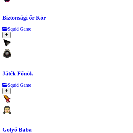
Biztonsági őr Kör
Squid Game
Játék Főnök
Squid Game
Golyó Baba